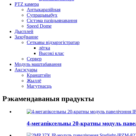
PTZ камера
Антыкаразійная
Супрацьвыбух
Сістэма пазіцыянавання
Speed ​​Dome
Дысплей
Захоўванне
Сеткавы відэарэгістратар
лёгка
Высокі клас
Сервер
Модуль маштабавання
Аксэсуары
Кранштэйн
Жыллё
Магутнасць
Рэкамендаваныя прадукты
4-мегапіксельны 20-кратны модуль паве