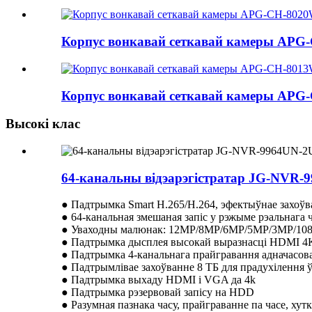
Корпус вонкавай сеткавай камеры AP
Корпус вонкавай сеткавай камеры AP
Высокі клас
64-канальны відэарэгістратар JG-NVR-
● Падтрымка Smart H.265/H.264, эфектыўнае захоўв
● 64-канальная змешаная запіс у рэжыме рэальнага 
● Уваходны малюнак: 12MP/8MP/6MP/5MP/3MP/108
● Падтрымка дысплея высокай выразнасці HDMI 4
● Падтрымка 4-канальнага прайгравання адначасов
● Падтрымлівае захоўванне 8 ТБ для прадухілення 
● Падтрымка выхаду HDMI і VGA да 4k
● Падтрымка рэзервовай запісу на HDD
● Разумная пазнака часу, прайграванне па часе, хут