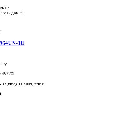
насць
бое надвор'е
9964UN-3U
часу
0P/720P
х экранаў і пашырэнне
а