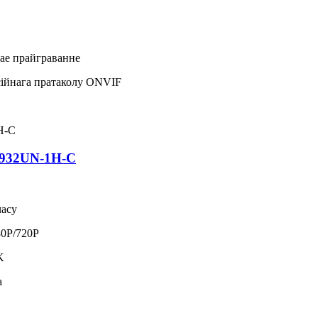
кае прайграванне
ійнага пратаколу ONVIF
9932UN-1H-C
часу
0P/720P
K
а