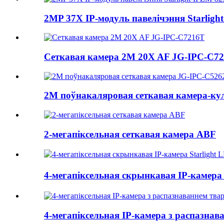
2MP 37X IP-модуль павелічэння Starlig
Сеткавая камера 2M 20X AF JG-IPC-C7
2M поўнакаляровая сеткавая камера-кул
2-мегапіксельная сеткавая камера ABF
4-мегапіксельная скрынкавая IP-камер
4-мегапіксельная IP-камера з распазна