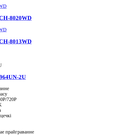
G-CH-8020WD
G-CH-8013WD
9964UN-2U
анне
часу
0P/720P
K
а
ўцечкі
кае прайграванне