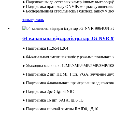
● Падключаны да сеткавых камер іншых вытворцаў
● Падтрымка пратаколу ONVIF, моцная сумяшчаль
● Бесперапынная стабільнасць і бяспека запісу ў лю
запыт
дэталь
64-канальны відэарэгістратар JG-NVR-
● Падтрымка H.265/H.264
● 64-канальная змешаная запіс у рэжыме рэальнага 
● Уваходны малюнак: 12MP/8MP/6MP/5MP/3MP/108
● Падтрымка 2 шт. HDMI, 1 шт. VGA, злучэнне дву
● Падтрымка 4-канальнага прайгравання адначасов
● Падтрымка 2pc Gigabit NIC
● Падтрымка 16 шт. SATA, да 6 ТБ
● Падтрымка гарачай замены RAID0,1,5,10