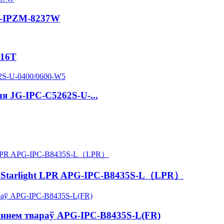
ht-IPZM-8237W
216T
я JG-IPC-C5262S-U-...
а Starlight LPR APG-IPC-B8435S-L（LPR）
ваннем твараў APG-IPC-B8435S-L(FR)