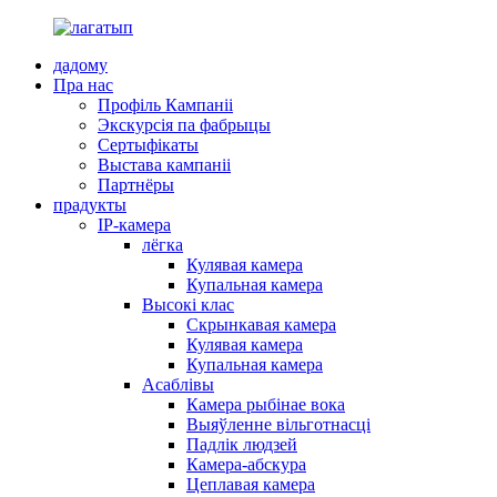
дадому
Пра нас
Профіль Кампаніі
Экскурсія па фабрыцы
Сертыфікаты
Выстава кампаніі
Партнёры
прадукты
IP-камера
лёгка
Кулявая камера
Купальная камера
Высокі клас
Скрынкавая камера
Кулявая камера
Купальная камера
Асаблівы
Камера рыбінае вока
Выяўленне вільготнасці
Падлік людзей
Камера-абскура
Цеплавая камера