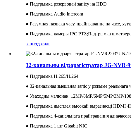
● Падтрымка рэзервовай запісу на HDD
● Падтрымка Audio Intercom
● Разумная пазнака часу, прайграванне па часе, хут
● Падтрымка камеры IPC PTZ;Падтрымка шматверс
запыт
дэталь
32-канальны відэарэгістратар JG-NVR-
● Падтрымка H.265/H.264
● 32-канальная змешаная запіс у рэжыме рэальнага 
● Уваходны малюнак: 12MP/8MP/6MP/5MP/3MP/108
● Падтрымка дысплея высокай выразнасці HDMI 4
● Падтрымка 4-канальнага прайгравання адначасов
● Падтрымка 1 шт Gigabit NIC