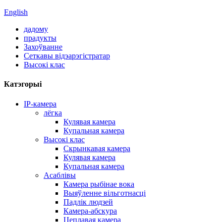
English
дадому
прадукты
Захоўванне
Сеткавы відэарэгістратар
Высокі клас
Катэгорыі
IP-камера
лёгка
Кулявая камера
Купальная камера
Высокі клас
Скрынкавая камера
Кулявая камера
Купальная камера
Асаблівы
Камера рыбінае вока
Выяўленне вільготнасці
Падлік людзей
Камера-абскура
Цеплавая камера