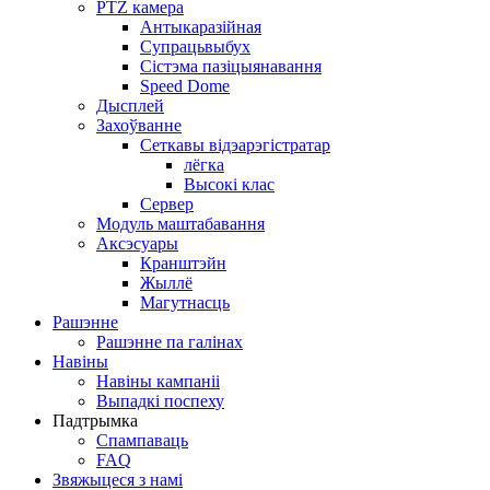
PTZ камера
Антыкаразійная
Супрацьвыбух
Сістэма пазіцыянавання
Speed ​​Dome
Дысплей
Захоўванне
Сеткавы відэарэгістратар
лёгка
Высокі клас
Сервер
Модуль маштабавання
Аксэсуары
Кранштэйн
Жыллё
Магутнасць
Рашэнне
Рашэнне па галінах
Навіны
Навіны кампаніі
Выпадкі поспеху
Падтрымка
Спампаваць
FAQ
Звяжыцеся з намі