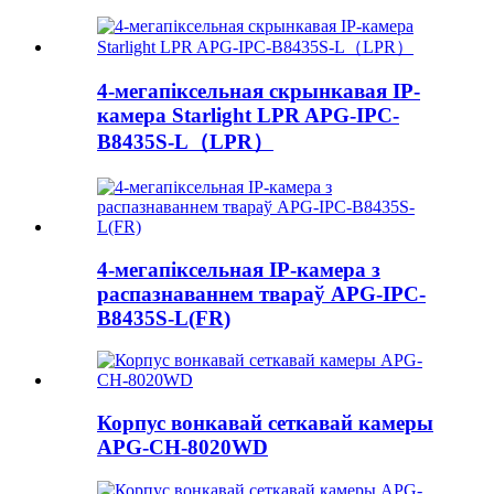
4-мегапіксельная скрынкавая IP-
камера Starlight LPR APG-IPC-
B8435S-L（LPR）
4-мегапіксельная IP-камера з
распазнаваннем твараў APG-IPC-
B8435S-L(FR)
Корпус вонкавай сеткавай камеры
APG-CH-8020WD