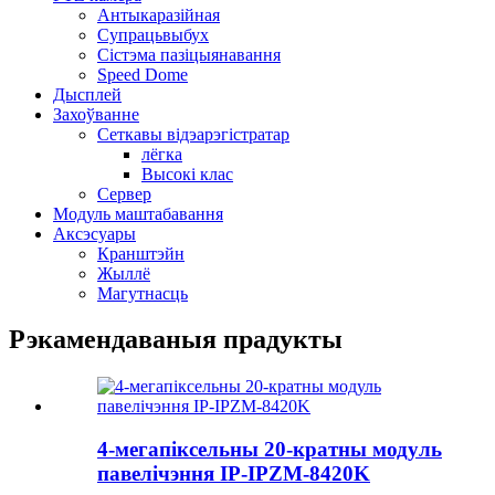
Антыкаразійная
Супрацьвыбух
Сістэма пазіцыянавання
Speed ​​Dome
Дысплей
Захоўванне
Сеткавы відэарэгістратар
лёгка
Высокі клас
Сервер
Модуль маштабавання
Аксэсуары
Кранштэйн
Жыллё
Магутнасць
Рэкамендаваныя прадукты
4-мегапіксельны 20-кратны модуль
павелічэння IP-IPZM-8420K