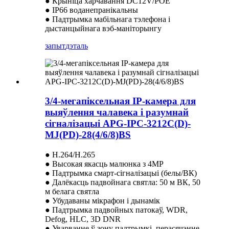
● Крыніца харчавання DC12V/POE
● IP66 воданепранікальны
● Падтрымка мабільнага тэлефона і
дыстанцыйнага вэб-маніторынгу
запыт
дэталь
3/4-мегапіксельная IP-камера для
выяўлення чалавека і разумнай
сігналізацыі APG-IPC-3212C(D)-
MJ(PD)-28(4/6/8)BS
● H.264/H.265
● Высокая якасць малюнка з 4MP
● Падтрымка смарт-сігналізацыі (белы/ВК)
● Далёкасць падвойнага святла: 50 м ВК, 50
м белага святла
● Убудаваны мікрафон і дынамік
● Падтрымка падвойных патокаў, WDR,
Defog, HLC, 3D DNR
● Уварванне ў зону падтрымкі, перасячэнне