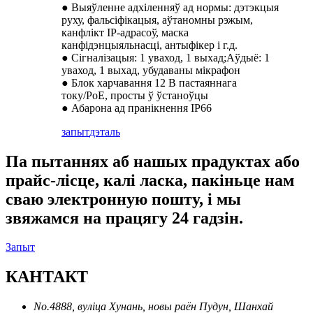
● Выяўленне адхіленняў ад нормы: дэтэкцыя
руху, фальсіфікацыя, аўтаномны рэжым,
канфлікт IP-адрасоў, маска
канфідэнцыяльнасці, антыфікер і г.д.
● Сігналізацыя: 1 уваход, 1 выхад;Аўдыё: 1
уваход, 1 выхад, убудаваны мікрафон
● Блок харчавання 12 В пастаяннага
току/PoE, просты ў ўстаноўцы
● Абарона ад пранікнення IP66
запыт
дэталь
Па пытаннях аб нашых прадуктах або
прайс-лісце, калі ласка, пакіньце нам
сваю электронную пошту, і мы
звяжамся на працягу 24 гадзін.
Запыт
КАНТАКТ
No.4888, вуліца Хунань, новы раён Пудун, Шанхай