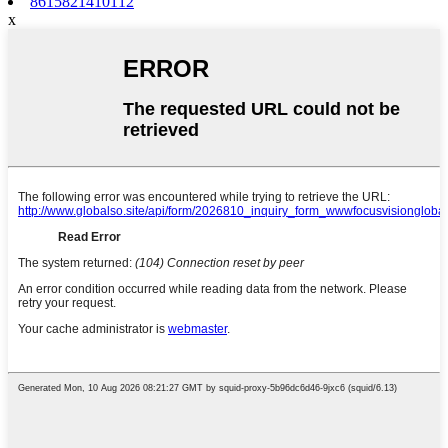
8615821410112
x