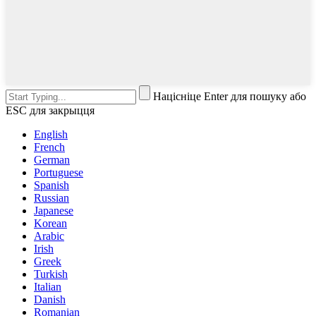
Націсніце Enter для пошуку або
ESC для закрыцця
English
French
German
Portuguese
Spanish
Russian
Japanese
Korean
Arabic
Irish
Greek
Turkish
Italian
Danish
Romanian