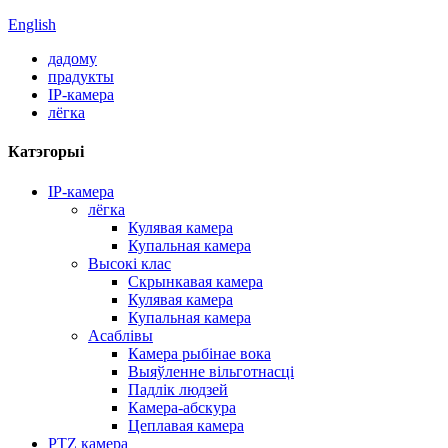
English
дадому
прадукты
IP-камера
лёгка
Катэгорыі
IP-камера
лёгка
Кулявая камера
Купальная камера
Высокі клас
Скрынкавая камера
Кулявая камера
Купальная камера
Асаблівы
Камера рыбінае вока
Выяўленне вільготнасці
Падлік людзей
Камера-абскура
Цеплавая камера
PTZ камера