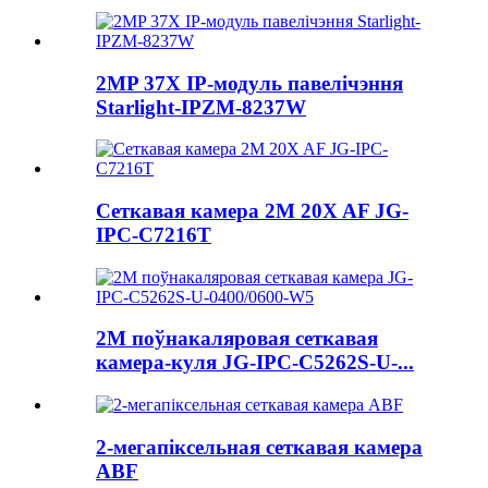
2MP 37X IP-модуль павелічэння
Starlight-IPZM-8237W
Сеткавая камера 2M 20X AF JG-
IPC-C7216T
2M поўнакаляровая сеткавая
камера-куля JG-IPC-C5262S-U-...
2-мегапіксельная сеткавая камера
ABF