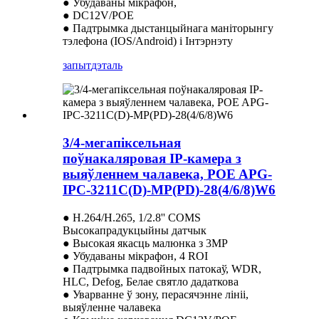
● Убудаваны мікрафон,
● DC12V/POE
● Падтрымка дыстанцыйнага маніторынгу
тэлефона (IOS/Android) і Інтэрнэту
запыт
дэталь
3/4-мегапіксельная
поўнакаляровая IP-камера з
выяўленнем чалавека, POE APG-
IPC-3211C(D)-MP(PD)-28(4/6/8)W6
● H.264/H.265, 1/2.8'' COMS
Высокапрадукцыйны датчык
● Высокая якасць малюнка з 3MP
● Убудаваны мікрафон, 4 ROI
● Падтрымка падвойных патокаў, WDR,
HLC, Defog, Белае святло дадаткова
● Уварванне ў зону, перасячэнне лініі,
выяўленне чалавека