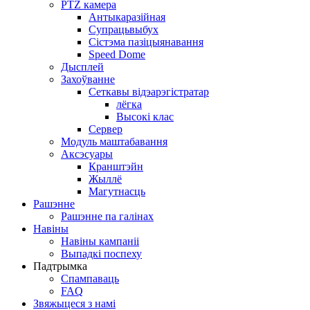
PTZ камера
Антыкаразійная
Супрацьвыбух
Сістэма пазіцыянавання
Speed ​​Dome
Дысплей
Захоўванне
Сеткавы відэарэгістратар
лёгка
Высокі клас
Сервер
Модуль маштабавання
Аксэсуары
Кранштэйн
Жыллё
Магутнасць
Рашэнне
Рашэнне па галінах
Навіны
Навіны кампаніі
Выпадкі поспеху
Падтрымка
Спампаваць
FAQ
Звяжыцеся з намі