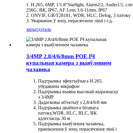
1. H.265, 6MP, 1/1.8”Starlight, Alarm2/2, Audio1/1, сл
256G, ВК, IP67, AF Lens 3.6-11mm, IP67
2. ONVIF, GB/T28181, WDR, HLC, Defog, 3 патоку
3. Уварванне ў зону, перасячэнне лініі і г.д.
запыт
дэталь
3/4MP 2.8/4/6/8mm POE ІЧ
купальная камера з выяўленнем
чалавека
Падтрымка эфектыўнага H.265,
убудаваны мікрафон
Падтрымка выявы высокай выразнасці
з 3/4MP
Дадатковы аб'ектыў з 2,8/4/6/8 мм
Падтрымка двайнога бітавага
патоку,
W
DR, HLC, BLC, ВК
адлегласць 30 м
Падтрымка выяўлення чалавека,
пранікнення ў зону, перасячэння лініі і