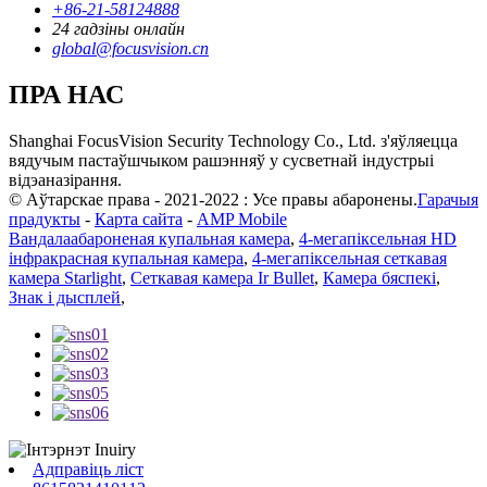
+86-21-58124888
24 гадзіны онлайн
global@focusvision.cn
ПРА НАС
Shanghai FocusVision Security Technology Co., Ltd. з'яўляецца
вядучым пастаўшчыком рашэнняў у сусветнай індустрыі
відэаназірання.
© Аўтарскае права - 2021-2022 : Усе правы абаронены.
Гарачыя
прадукты
-
Карта сайта
-
AMP Mobile
Вандалаабароненая купальная камера
,
4-мегапіксельная HD
інфракрасная купальная камера
,
4-мегапіксельная сеткавая
камера Starlight
,
Сеткавая камера Ir Bullet
,
Камера бяспекі
,
Знак і дысплей
,
Адправіць ліст