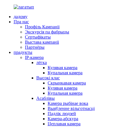
дадому
Пра нас
Профіль Кампаніі
Экскурсія па фабрыцы
Сертыфікаты
Выстава кампаніі
Партнёры
прадукты
IP-камера
лёгка
Кулявая камера
Купальная камера
Высокі клас
Скрынкавая камера
Кулявая камера
Купальная камера
Асаблівы
Камера рыбінае вока
Выяўленне вільготнасці
Падлік людзей
Камера-абскура
Цеплавая камера