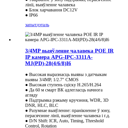
лініі, выяўленне чалавека
● Блок харчавання DC12V
● IP66
запыт
дэталь
3/4MP выяўленне чалавека POE IR
IP камера APG-IPC-3311A-
MJ(PD)-28(4/6/8)I6
● Высокая выразнасць выявы з датчыкам
выявы 3/4MP, 1/2.7″ CMOS
● Высокая ступень сціску H.265/H.264
● Да 60 м смарт ВК адлегласць начнога
агляду
● Падтрымка рэжыму кручэння, WDR, 3D
DNR, HLC, BLC
● Разумнае выяўленне: пранікненне ў зону,
перасячэнне лініі, выяўленне чалавека і г.д.
● D/N Shift: ICR, Auto, Timing, Threshold
Control, Rotation