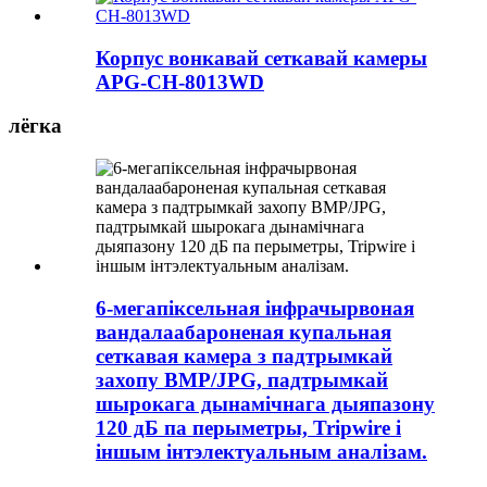
Корпус вонкавай сеткавай камеры
APG-CH-8013WD
лёгка
6-мегапіксельная інфрачырвоная
вандалаабароненая купальная
сеткавая камера з падтрымкай
захопу BMP/JPG, падтрымкай
шырокага дынамічнага дыяпазону
120 дБ па перыметры, Tripwire і
іншым інтэлектуальным аналізам.