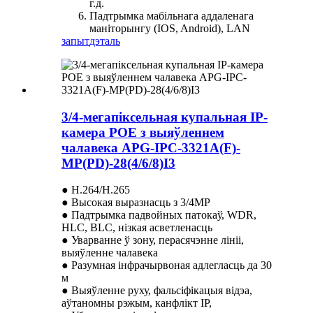
г.д.
Падтрымка мабільнага аддаленага
маніторынгу (IOS, Android), LAN
запыт
дэталь
3/4-мегапіксельная купальная IP-
камера POE з выяўленнем
чалавека APG-IPC-3321A(F)-
MP(PD)-28(4/6/8)I3
● H.264/H.265
● Высокая выразнасць з 3/4MP
● Падтрымка падвойных патокаў, WDR,
HLC, BLC, нізкая асветленасць
● Уварванне ў зону, перасячэнне лініі,
выяўленне чалавека
● Разумная інфрачырвоная адлегласць да 30
м
● Выяўленне руху, фальсіфікацыя відэа,
аўтаномны рэжым, канфлікт IP,