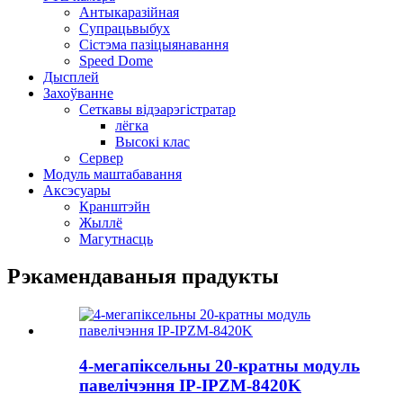
Антыкаразійная
Супрацьвыбух
Сістэма пазіцыянавання
Speed ​​Dome
Дысплей
Захоўванне
Сеткавы відэарэгістратар
лёгка
Высокі клас
Сервер
Модуль маштабавання
Аксэсуары
Кранштэйн
Жыллё
Магутнасць
Рэкамендаваныя прадукты
4-мегапіксельны 20-кратны модуль
павелічэння IP-IPZM-8420K