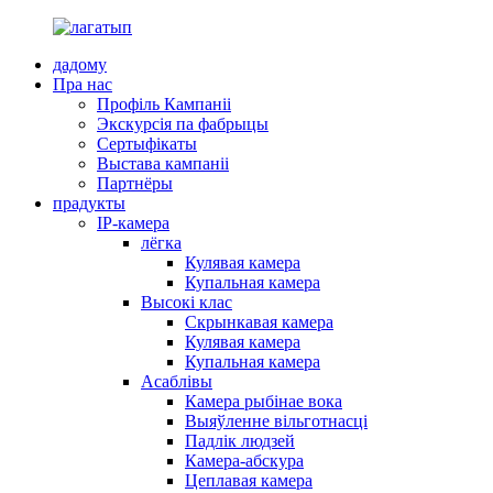
дадому
Пра нас
Профіль Кампаніі
Экскурсія па фабрыцы
Сертыфікаты
Выстава кампаніі
Партнёры
прадукты
IP-камера
лёгка
Кулявая камера
Купальная камера
Высокі клас
Скрынкавая камера
Кулявая камера
Купальная камера
Асаблівы
Камера рыбінае вока
Выяўленне вільготнасці
Падлік людзей
Камера-абскура
Цеплавая камера