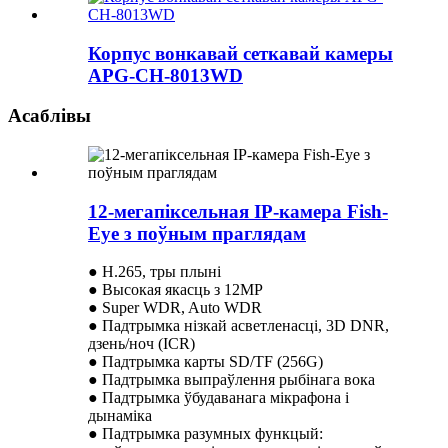
Корпус вонкавай сеткавай камеры
APG-CH-8013WD
Асаблівы
12-мегапіксельная IP-камера Fish-
Eye з поўным праглядам
● H.265, тры плыні
● Высокая якасць з 12MP
● Super WDR, Auto WDR
● Падтрымка нізкай асветленасці, 3D DNR,
дзень/ноч (ICR)
● Падтрымка карты SD/TF (256G)
● Падтрымка выпраўлення рыбінага вока
● Падтрымка ўбудаванага мікрафона і
дынаміка
● Падтрымка разумных функцый: