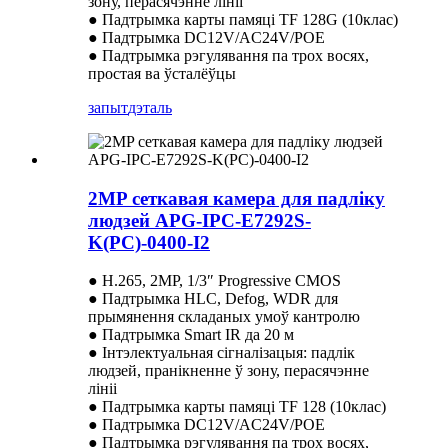
зону, перасячэнне лініі
● Падтрымка карты памяці TF 128G (10клас)
● Падтрымка DC12V/AC24V/POE
● Падтрымка рэгулявання па трох восях,
простая ва ўсталёўцы
запыт
дэталь
2MP сеткавая камера для падліку
людзей APG-IPC-E7292S-
K(PC)-0400-I2
● H.265, 2MP, 1/3″ Progressive CMOS
● Падтрымка HLC, Defog, WDR для
прымянення складаных умоў кантролю
● Падтрымка Smart IR да 20 м
● Інтэлектуальная сігналізацыя: падлік
людзей, пранікненне ў зону, перасячэнне
лініі
● Падтрымка карты памяці TF 128 (10клас)
● Падтрымка DC12V/AC24V/POE
● Падтрымка рэгулявання па трох восях,