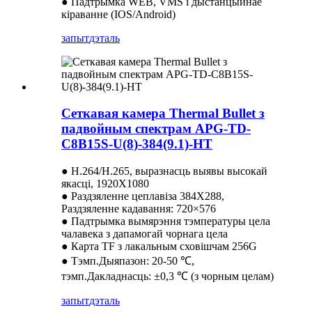
● Падтрымка WEB, VMS і дыстанцыйнае
кіраванне (IOS/Android)
запыт
дэталь
Сеткавая камера Thermal Bullet з
падвойным спектрам APG-TD-
C8B15S-U(8)-384(9.1)-HT
● H.264/H.265, выразнасць выявы высокай
якасці, 1920X1080
● Раздзяленне цеплавіза 384X288,
Раздзяленне кадавання: 720×576
● Падтрымка вымярэння тэмпературы цела
чалавека з дапамогай чорнага цела
● Карта TF з лакальным сховішчам 256G
● Тэмп.Дыяпазон: 20-50 ℃,
тэмп.Дакладнасць: ±0,3 ℃ (з чорным целам)
запыт
дэталь