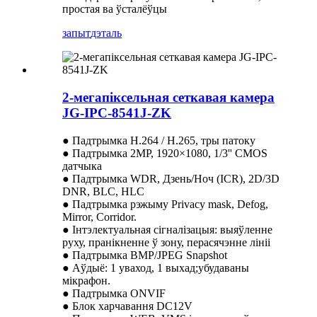
простая ва ўсталёўцы
запыт
дэталь
2-мегапіксельная сеткавая камера
JG-IPC-8541J-ZK
● Падтрымка H.264 / H.265, тры патоку
● Падтрымка 2MP, 1920×1080, 1/3'' CMOS
датчыка
● Падтрымка WDR, Дзень/Ноч (ICR), 2D/3D
DNR, BLC, HLC
● Падтрымка рэжыму Privacy mask, Defog,
Mirror, Corridor.
● Інтэлектуальная сігналізацыя: выяўленне
руху, пранікненне ў зону, перасячэнне лініі
● Падтрымка BMP/JPEG Snapshot
● Аўдыё: 1 уваход, 1 выхад;убудаваны
мікрафон.
● Падтрымка ONVIF
● Блок харчавання DC12V