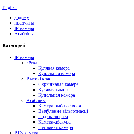
English
дадому
прадукты
IP-камера
Асаблівы
Катэгорыі
IP-камера
лёгка
Кулявая камера
Купальная камера
Высокі клас
Скрынкавая камера
Кулявая камера
Купальная камера
Асаблівы
Камера рыбінае вока
Выяўленне вільготнасці
Падлік людзей
Камера-абскура
Цеплавая камера
PTZ камера