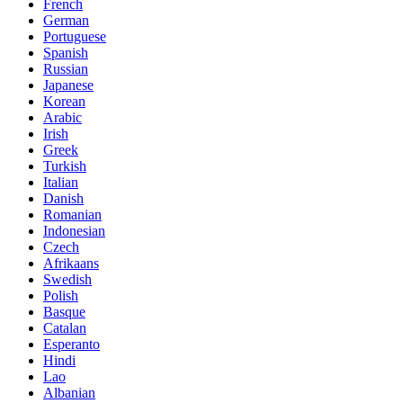
French
German
Portuguese
Spanish
Russian
Japanese
Korean
Arabic
Irish
Greek
Turkish
Italian
Danish
Romanian
Indonesian
Czech
Afrikaans
Swedish
Polish
Basque
Catalan
Esperanto
Hindi
Lao
Albanian