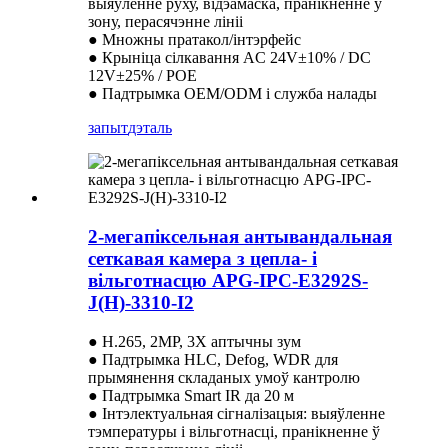
выяўленне руху, відэамаска, пранікненне ў
зону, перасячэнне лініі
● Множны пратакол/інтэрфейс
● Крыніца сілкавання AC 24V±10% / DC
12V±25% / POE
● Падтрымка OEM/ODM і служба налады
запыт
дэталь
2-мегапіксельная антывандальная
сеткавая камера з цепла- і
вільготнасцю APG-IPC-E3292S-
J(H)-3310-I2
● H.265, 2MP, 3X аптычны зум
● Падтрымка HLC, Defog, WDR для
прымянення складаных умоў кантролю
● Падтрымка Smart IR да 20 м
● Інтэлектуальная сігналізацыя: выяўленне
тэмпературы і вільготнасці, пранікненне ў