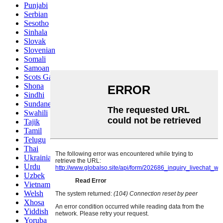
Punjabi
Serbian
Sesotho
Sinhala
Slovak
Slovenian
Somali
Samoan
Scots Gaelic
Shona
Sindhi
Sundanese
Swahili
Tajik
Tamil
Telugu
Thai
Ukrainian
Urdu
Uzbek
Vietnamese
Welsh
Xhosa
Yiddish
Yoruba