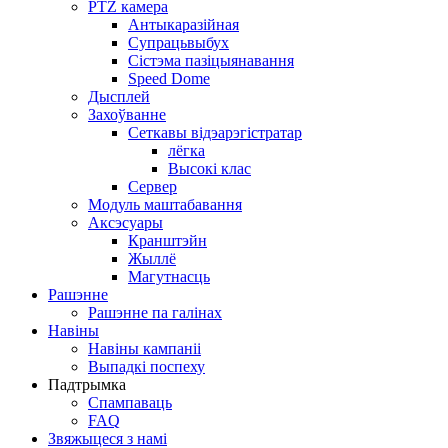
PTZ камера
Антыкаразійная
Супрацьвыбух
Сістэма пазіцыянавання
Speed ​​Dome
Дысплей
Захоўванне
Сеткавы відэарэгістратар
лёгка
Высокі клас
Сервер
Модуль маштабавання
Аксэсуары
Кранштэйн
Жыллё
Магутнасць
Рашэнне
Рашэнне па галінах
Навіны
Навіны кампаніі
Выпадкі поспеху
Падтрымка
Спампаваць
FAQ
Звяжыцеся з намі