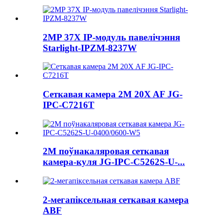
2MP 37X IP-модуль павелічэння
Starlight-IPZM-8237W
Сеткавая камера 2M 20X AF JG-
IPC-C7216T
2M поўнакаляровая сеткавая
камера-куля JG-IPC-C5262S-U-...
2-мегапіксельная сеткавая камера
ABF