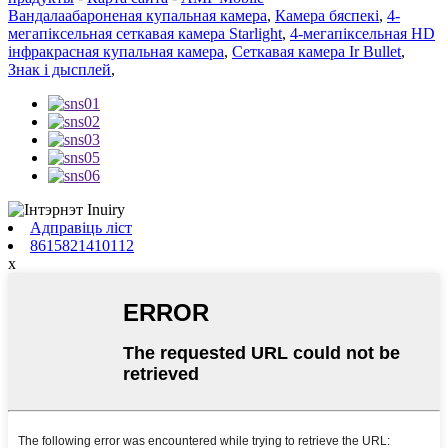
Вандалаабароненая купальная камера
,
Камера бяспекі
,
4-
мегапіксельная сеткавая камера Starlight
,
4-мегапіксельная HD
інфракрасная купальная камера
,
Сеткавая камера Ir Bullet
,
Знак і дысплей
,
Адправіць ліст
8615821410112
x