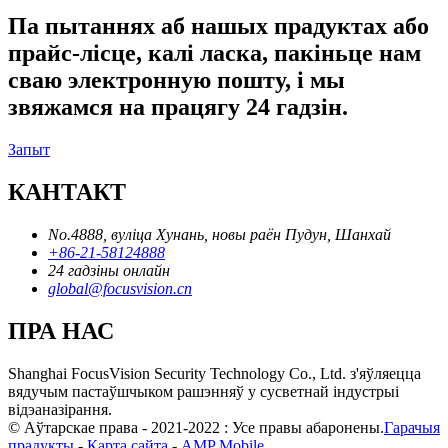
Па пытаннях аб нашых прадуктах або
прайс-лісце, калі ласка, пакіньце нам
сваю электронную пошту, і мы
звяжамся на працягу 24 гадзін.
Запыт
КАНТАКТ
No.4888, вуліца Хунань, новы раён Пудун, Шанхай
+86-21-58124888
24 гадзіны онлайн
global@focusvision.cn
ПРА НАС
Shanghai FocusVision Security Technology Co., Ltd. з'яўляецца
вядучым пастаўшчыком рашэнняў у сусветнай індустрыі
відэаназірання.
© Аўтарскае права - 2021-2022 : Усе правы абаронены.
Гарачыя
прадукты
-
Карта сайта
-
AMP Mobile