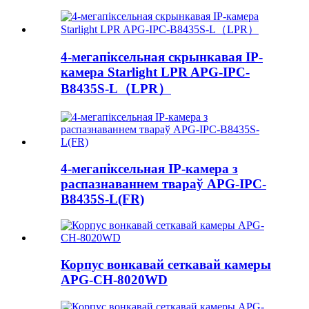
4-мегапіксельная скрынкавая IP-
камера Starlight LPR APG-IPC-
B8435S-L（LPR）
4-мегапіксельная IP-камера з
распазнаваннем твараў APG-IPC-
B8435S-L(FR)
Корпус вонкавай сеткавай камеры
APG-CH-8020WD