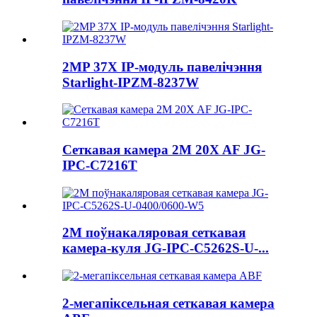
2MP 37X IP-модуль павелічэння
Starlight-IPZM-8237W
Сеткавая камера 2M 20X AF JG-
IPC-C7216T
2M поўнакаляровая сеткавая
камера-куля JG-IPC-C5262S-U-...
2-мегапіксельная сеткавая камера