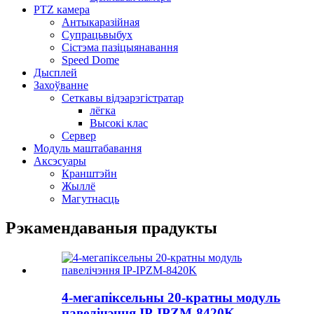
PTZ камера
Антыкаразійная
Супрацьвыбух
Сістэма пазіцыянавання
Speed ​​Dome
Дысплей
Захоўванне
Сеткавы відэарэгістратар
лёгка
Высокі клас
Сервер
Модуль маштабавання
Аксэсуары
Кранштэйн
Жыллё
Магутнасць
Рэкамендаваныя прадукты
4-мегапіксельны 20-кратны модуль
павелічэння IP-IPZM-8420K