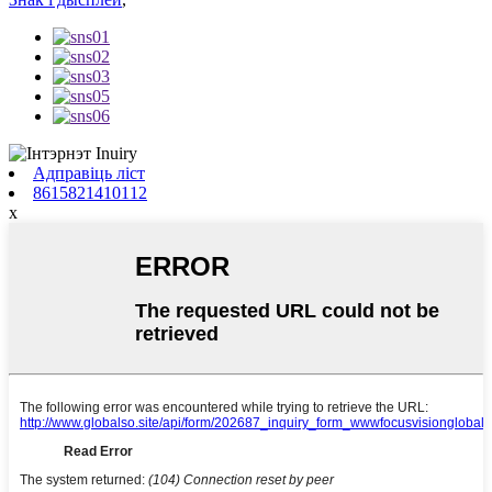
Адправіць ліст
8615821410112
x