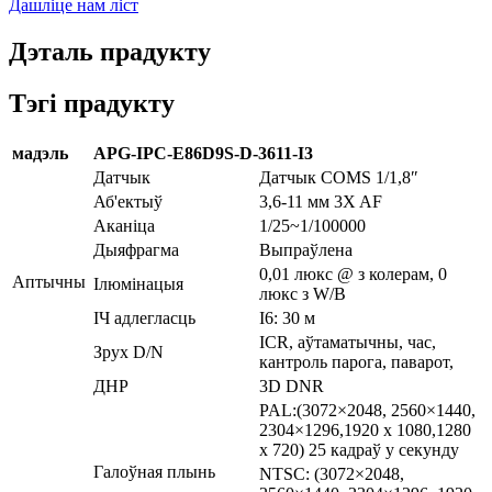
Дашліце нам ліст
Дэталь прадукту
Тэгі прадукту
мадэль
APG-IPC-E86D9S-D-3611-I3
Датчык
Датчык COMS 1/1,8″
Аб'ектыў
3,6-11 мм 3X AF
Аканіца
1/25~1/100000
Дыяфрагма
Выпраўлена
0,01 люкс @ з колерам, 0
Аптычны
Ілюмінацыя
люкс з W/B
ІЧ адлегласць
I6: 30 м
ICR, аўтаматычны, час,
Зрух D/N
кантроль парога, паварот,
ДНР
3D DNR
PAL:(3072×2048, 2560×1440,
2304×1296,1920 x 1080,1280
x 720) 25 кадраў у секунду
Галоўная плынь
NTSC: (3072×2048,