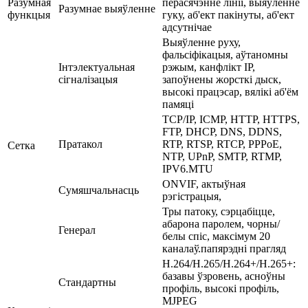
Разумная
перасячэнне лініі, выяўленне
Разумнае выяўленне
функцыя
гуку, аб'ект пакінуты, аб'ект
адсутнічае
Выяўленне руху,
фальсіфікацыя, аўтаномны
Інтэлектуальная
рэжым, канфлікт IP,
сігналізацыя
запоўнены жорсткі дыск,
высокі працэсар, вялікі аб'ём
памяці
TCP/IP, ICMP, HTTP, HTTPS,
FTP, DHCP, DNS, DDNS,
Пратакол
RTP, RTSP, RTCP, PPPoE,
Сетка
NTP, UPnP, SMTP, RTMP,
IPV6.MTU
ONVIF, актыўная
Сумяшчальнасць
рэгістрацыя,
Тры патоку, сэрцабіцце,
абарона паролем, чорны/
Генерал
белы спіс, максімум 20
каналаў.папярэдні прагляд
H.264/H.265/H.264+/H.265+:
базавы ўзровень, асноўны
Стандартны
профіль, высокі профіль,
MJPEG