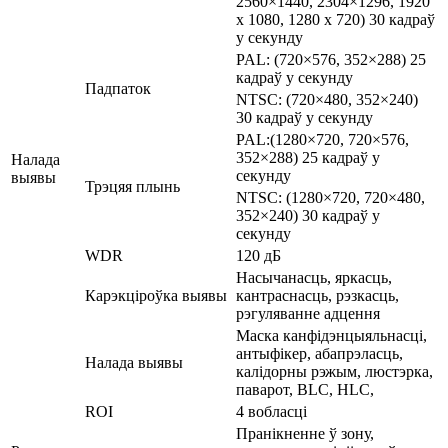
2560×1440, 2304×1296, 1920
x 1080, 1280 x 720) 30 кадраў
у секунду
PAL: (720×576, 352×288) 25
кадраў у секунду
Падпаток
NTSC: (720×480, 352×240)
30 кадраў у секунду
PAL:(1280×720, 720×576,
352×288) 25 кадраў у
Налада
секунду
выявы
Трэцяя плынь
NTSC: (1280×720, 720×480,
352×240) 30 кадраў у
секунду
WDR
120 дБ
Насычанасць, яркасць,
Карэкціроўка выявы
кантраснасць, рэзкасць,
рэгуляванне адцення
Маска канфідэнцыяльнасці,
антыфікер, абапрэласць,
Налада выявы
калідорны рэжым, люстэрка,
паварот, BLC, HLC,
ROI
4 вобласці
Пранікненне ў зону,