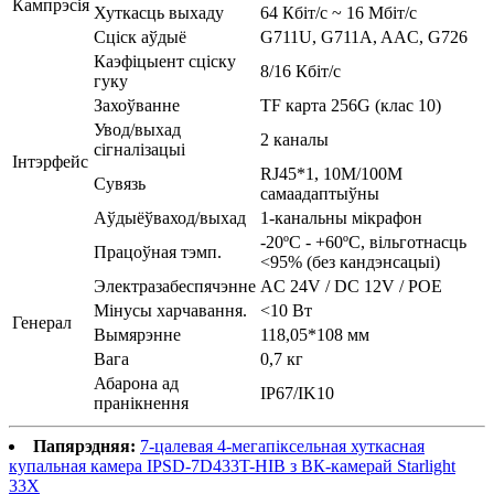
Кампрэсія
Хуткасць выхаду
64 Кбіт/с ~ 16 Мбіт/с
Сціск аўдыё
G711U, G711A, AAC, G726
Каэфіцыент сціску
8/16 Кбіт/с
гуку
Захоўванне
TF карта 256G (клас 10)
Увод/выхад
2 каналы
сігналізацыі
Інтэрфейс
RJ45*1, 10M/100M
Сувязь
самаадаптыўны
Аўдыёўваход/выхад
1-канальны мікрафон
-20ºC - +60ºC, вільготнасць
Працоўная тэмп.
<95% (без кандэнсацыі)
Электразабеспячэнне
AC 24V / DC 12V / POE
Мінусы харчавання.
<10 Вт
Генерал
Вымярэнне
118,05*108 мм
Вага
0,7 кг
Абарона ад
IP67/IK10
пранікнення
Папярэдняя:
7-цалевая 4-мегапіксельная хуткасная
купальная камера IPSD-7D433T-HIB з ВК-камерай Starlight
33X