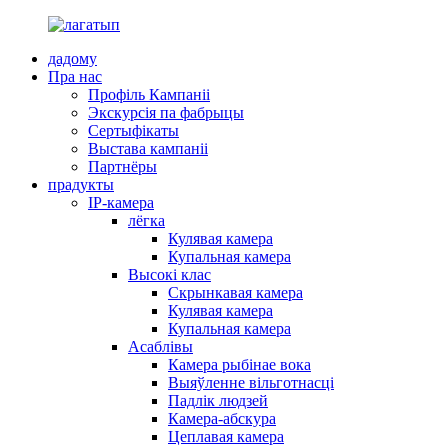
дадому
Пра нас
Профіль Кампаніі
Экскурсія па фабрыцы
Сертыфікаты
Выстава кампаніі
Партнёры
прадукты
IP-камера
лёгка
Кулявая камера
Купальная камера
Высокі клас
Скрынкавая камера
Кулявая камера
Купальная камера
Асаблівы
Камера рыбінае вока
Выяўленне вільготнасці
Падлік людзей
Камера-абскура
Цеплавая камера