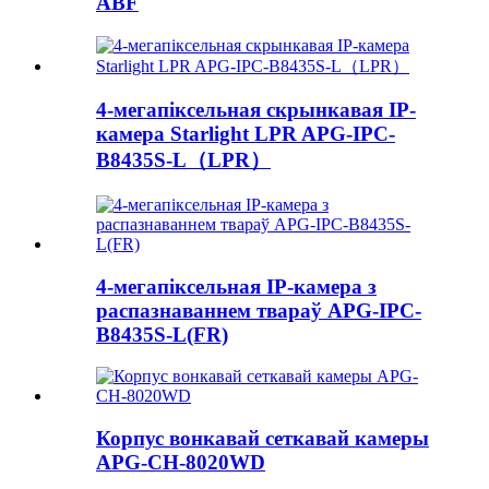
ABF
4-мегапіксельная скрынкавая IP-
камера Starlight LPR APG-IPC-
B8435S-L（LPR）
4-мегапіксельная IP-камера з
распазнаваннем твараў APG-IPC-
B8435S-L(FR)
Корпус вонкавай сеткавай камеры
APG-CH-8020WD