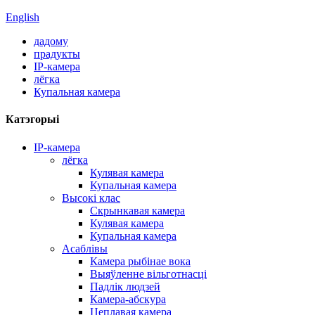
English
дадому
прадукты
IP-камера
лёгка
Купальная камера
Катэгорыі
IP-камера
лёгка
Кулявая камера
Купальная камера
Высокі клас
Скрынкавая камера
Кулявая камера
Купальная камера
Асаблівы
Камера рыбінае вока
Выяўленне вільготнасці
Падлік людзей
Камера-абскура
Цеплавая камера