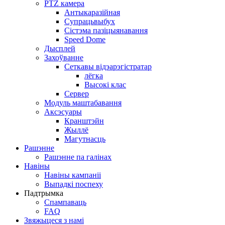
PTZ камера
Антыкаразійная
Супрацьвыбух
Сістэма пазіцыянавання
Speed ​​Dome
Дысплей
Захоўванне
Сеткавы відэарэгістратар
лёгка
Высокі клас
Сервер
Модуль маштабавання
Аксэсуары
Кранштэйн
Жыллё
Магутнасць
Рашэнне
Рашэнне па галінах
Навіны
Навіны кампаніі
Выпадкі поспеху
Падтрымка
Спампаваць
FAQ
Звяжыцеся з намі