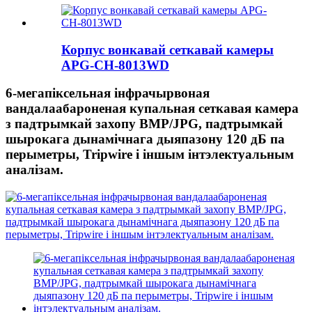
Корпус вонкавай сеткавай камеры
APG-CH-8013WD
6-мегапіксельная інфрачырвоная
вандалаабароненая купальная сеткавая камера
з падтрымкай захопу BMP/JPG, падтрымкай
шырокага дынамічнага дыяпазону 120 дБ па
перыметры, Tripwire і іншым інтэлектуальным
аналізам.