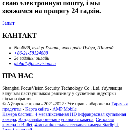
сваю электронную пошту, і мы
звяжамся на працягу 24 гадзін.
Запыт
КАНТАКТ
No.4888, вуліца Хунань, новы раён Пудун, Шанхай
+86-21-58124888
24 гадзіны онлайн
global@focusvision.cn
ПРА НАС
Shanghai FocusVision Security Technology Co., Ltd. з'яўляецца
вядучым пастаўшчыком рашэнняў у сусветнай індустрыі
відэаназірання.
© Аўтарскае права - 2021-2022 : Усе правы абаронены.
Гарачыя
прадукты
-
Карта сайта
-
AMP Mobile
Камера бяспекі
,
4-мегапіксельная HD інфракрасная купальная
камера
,
Вандалаабароненая купальная камера
,
Сеткавая
камера Ir Bullet
,
4-мегапіксельная сеткавая камера Starlight
,
Знак і дысплей
,