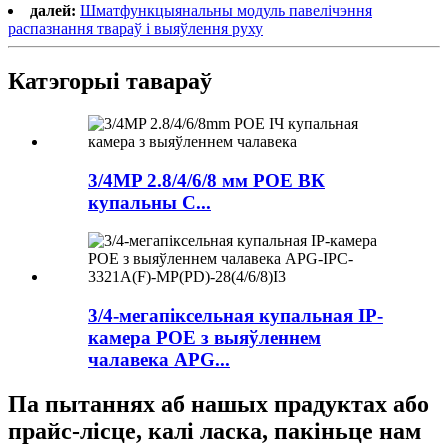
далей:
Шматфункцыянальны модуль павелічэння
распазнання твараў і выяўлення руху
Катэгорыі тавараў
3/4MP 2.8/4/6/8 мм POE ВК
купальны C...
3/4-мегапіксельная купальная IP-
камера POE з выяўленнем
чалавека APG...
Па пытаннях аб нашых прадуктах або
прайс-лісце, калі ласка, пакіньце нам