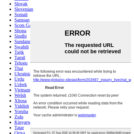
Slovak
Slovenian
Somali
Samoan
Scots Gaelic
Shona
Sindhi
Sundanese
Swahili
Tajik
Tamil
Telugu
Thai
Ukrainian
Urdu
Uzbek
Vietnamese
Welsh
Xhosa
Yiddish
Yoruba
Zulu
Kinyarwanda
Tatar
Oriya