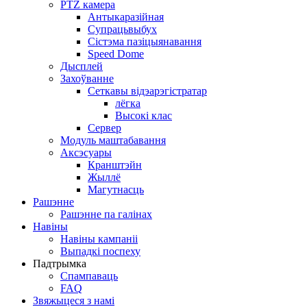
PTZ камера
Антыкаразійная
Супрацьвыбух
Сістэма пазіцыянавання
Speed ​​Dome
Дысплей
Захоўванне
Сеткавы відэарэгістратар
лёгка
Высокі клас
Сервер
Модуль маштабавання
Аксэсуары
Кранштэйн
Жыллё
Магутнасць
Рашэнне
Рашэнне па галінах
Навіны
Навіны кампаніі
Выпадкі поспеху
Падтрымка
Спампаваць
FAQ
Звяжыцеся з намі