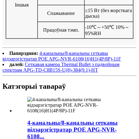
Іншыя
≤15 Вт (без жорсткага
Спажыванне
дыска)
-10℃～+50℃ 10%～
Працоўная тэмп.
95%RH
Папярэдняя:
4-канальны/8-канальны сеткавы
відэарэгістратар POE APG-NVR-6108(16)H1(4P/8P)-11F
далей:
Сеткавая камера Thermal Bullet з падвойным
спектрам APG-TD-C8B15S-U(8)-384(9.1)-HT
Катэгорыі тавараў
4-канальны/8-канальны сеткавы
відэарэгістратар POE APG-NVR-
6108...