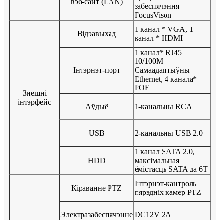
вэб-сайт (LAN)
забеспячэння
FocusVison
1 канал * VGA, 1
Відэавыхад
канал * HDMI
1 канал* RJ45
10/100M
Інтэрнэт-порт
Самаадаптыўны
Ethernet, 4 канала*
POE
Знешні
інтэрфейс
Аўдыё
1-канальны RCA
USB
2-канальны USB 2.0
1 канал SATA 2.0,
HDD
максімальная
ёмістасць SATA да 6T
Інтэрнэт-кантроль
Кіраванне PTZ
пярэдніх камер PTZ
Электразабеспячэнне
DC12V 2A