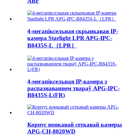
ABF
4-мегапіксельная скрынкавая IP-
камера Starlight LPR APG-IPC-
B8435S-L（LPR）
4-мегапіксельная IP-камера з
распазнаваннем твараў APG-IPC-
B8435S-L(FR)
Корпус вонкавай сеткавай камеры
APG-CH-8020WD