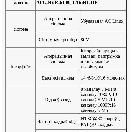
мадэль
APG-NVR-6108
(10/16)
H1-11F
Аперацыйная
Убудаваная АС Linux
сістэма
сістэма
Сістэмная крыніца
80М
Інтэрфейс працы з
Аперацыйная
выявай, падтрымка
сістэма
працы мышы/
Інтэрфейс
клавіятуры
Дысплей выявы
1/4/6/8/10/16 малюнак
8 каналаў 3 МП/8
каналаў 1080P; 10
Відэа ўваход
каналаў 5 МП/10
каналаў 1080P;16
каналаў 5 Мп
NTSC@30 кадраў，
Частата кадраў відэа
PAL@25 кадраў