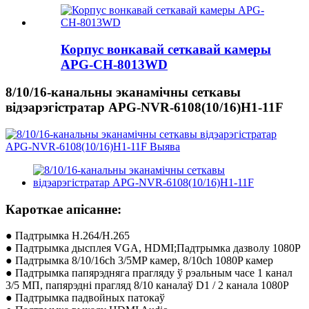
Корпус вонкавай сеткавай камеры
APG-CH-8013WD
8/10/16-канальны эканамічны сеткавы
відэарэгістратар APG-NVR-6108(10/16)H1-11F
Кароткае апісанне:
● Падтрымка H.264/H.265
● Падтрымка дысплея VGA, HDMI;Падтрымка дазволу 1080P
● Падтрымка 8/10/16ch 3/5MP камер, 8/10ch 1080P камер
● Падтрымка папярэдняга прагляду ў рэальным часе 1 канал
3/5 МП, папярэдні прагляд 8/10 каналаў D1 / 2 канала 1080P
● Падтрымка падвойных патокаў