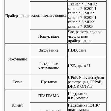
1 канал * 3 МП/2
канала * 1080P;1
канал * 5 МП/2
Канал прайгравання
Прайграванне
канала * 1080P;1
канал * 5 МП/2
канала * 1080P
Час, рэгістр, слупок
Пошук відэа
часу, хуткае
прайграванне
Захоўванне
HDD, сайт
Захоўванне
Рэзервовае
USB, дыск U
капіраванне
UPnP, NTP, актыўная
Сетка
Пратакол
рэгістрацыя, PPPoE,
DHCP, ONVIF
Падтрымка
ПРАГРАМА
IOS/Android
Кліент
Падтрымка IE/ПК/
праграмнага