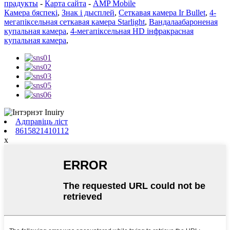
прадукты
-
Карта сайта
-
AMP Mobile
Камера бяспекі
,
Знак і дысплей
,
Сеткавая камера Ir Bullet
,
4-
мегапіксельная сеткавая камера Starlight
,
Вандалаабароненая
купальная камера
,
4-мегапіксельная HD інфракрасная
купальная камера
,
Адправіць ліст
8615821410112
x