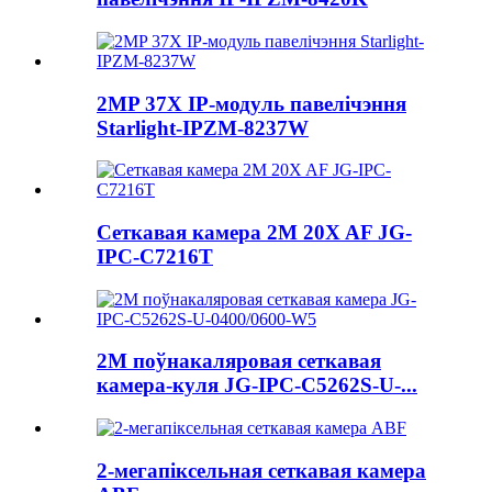
2MP 37X IP-модуль павелічэння
Starlight-IPZM-8237W
Сеткавая камера 2M 20X AF JG-
IPC-C7216T
2M поўнакаляровая сеткавая
камера-куля JG-IPC-C5262S-U-...
2-мегапіксельная сеткавая камера