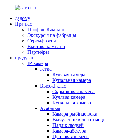
дадому
Пра нас
Профіль Кампаніі
Экскурсія па фабрыцы
Сертыфікаты
Выстава кампаніі
Партнёры
прадукты
IP-камера
лёгка
Кулявая камера
Купальная камера
Высокі клас
Скрынкавая камера
Кулявая камера
Купальная камера
Асаблівы
Камера рыбінае вока
Выяўленне вільготнасці
Падлік людзей
Камера-абскура
Цеплавая камера