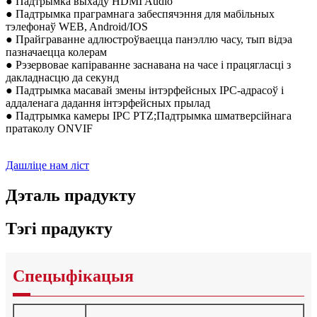
● Падтрымка выхаду HDMI Audio
● Падтрымка праграмнага забеспячэння для мабільных
тэлефонаў WEB, Android/IOS
● Прайграванне адлюстроўваецца панэллю часу, тып відэа
пазначаецца колерам
● Рэзервовае капіраванне заснавана на часе і працягласці з
дакладнасцю да секунд
● Падтрымка масавай змены інтэрфейсных IPC-адрасоў і
аддаленага дадання інтэрфейсных прылад
● Падтрымка камеры IPC PTZ;Падтрымка шматверсійнага
пратаколу ONVIF
Дашліце нам ліст
Дэталь прадукту
Тэгі прадукту
Спецыфікацыя