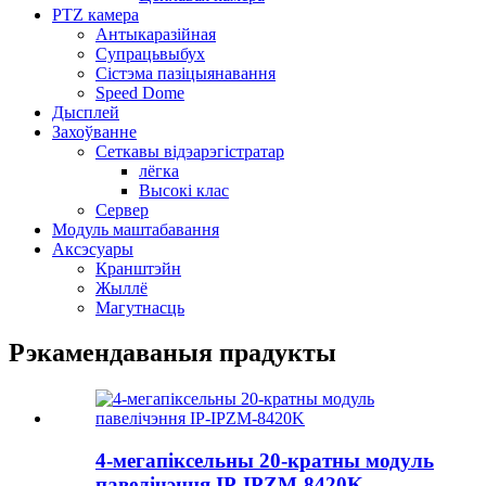
PTZ камера
Антыкаразійная
Супрацьвыбух
Сістэма пазіцыянавання
Speed ​​Dome
Дысплей
Захоўванне
Сеткавы відэарэгістратар
лёгка
Высокі клас
Сервер
Модуль маштабавання
Аксэсуары
Кранштэйн
Жыллё
Магутнасць
Рэкамендаваныя прадукты
4-мегапіксельны 20-кратны модуль
павелічэння IP-IPZM-8420K