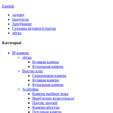
English
дадому
прадукты
Захоўванне
Сеткавы відэарэгістратар
лёгка
Катэгорыі
IP-камера
лёгка
Кулявая камера
Купальная камера
Высокі клас
Скрынкавая камера
Кулявая камера
Купальная камера
Асаблівы
Камера рыбінае вока
Выяўленне вільготнасці
Падлік людзей
Камера-абскура
Цеплавая камера