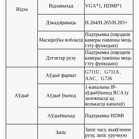
Відэавыхад
VGA*1, HDMI*1
Відэа
Дэкадзіраваць
H.264/H.265/H.265+
Падтрымка (пярэднія
Маскіроўка вобласці
камеры павінны мець
гэту функцыю)
Падтрымка (пярэднія
Дэтэктар руху
камеры павінны мець
гэту функцыю)
G711U、G711A、
Аўдыё фармат
AAC、G726
1-канальны IP-
аўдыёўваход RCA (у
Аўдыё
Аўдыё ўваход
залежнасці ад
колькасці каналаў)
Аўдыёвыхад
Падтрымка HDMI
Запіс часу, выяўленне
Запіс
руху, запіс уручную