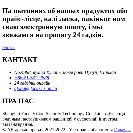
Па пытаннях аб нашых прадуктах або
прайс-лісце, калі ласка, пакіньце нам
сваю электронную пошту, і мы
звяжамся на працягу 24 гадзін.
Запыт
КАНТАКТ
No.4888, вуліца Хунань, новы раён Пудун, Шанхай
+86-21-58124888
24 гадзіны онлайн
global@focusvision.cn
ПРА НАС
Shanghai FocusVision Security Technology Co., Ltd. з'яўляецца
вядучым пастаўшчыком рашэнняў у сусветнай індустрыі
відэаназірання.
© Аўтарскае права - 2021-2022 : Усе правы абаронены.
Гарачыя