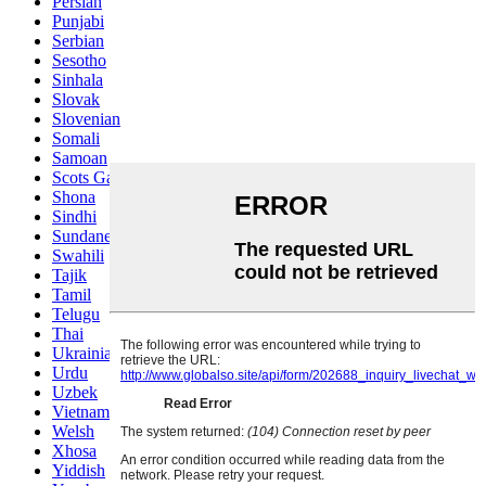
Persian
Punjabi
Serbian
Sesotho
Sinhala
Slovak
Slovenian
Somali
Samoan
Scots Gaelic
Shona
Sindhi
Sundanese
Swahili
Tajik
Tamil
Telugu
Thai
Ukrainian
Urdu
Uzbek
Vietnamese
Welsh
Xhosa
Yiddish